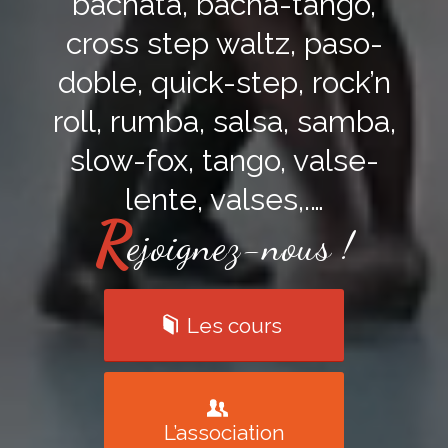
bachata, bacha-tango,
cross step waltz, paso-
doble, quick-step, rock’n
roll, rumba, salsa, samba,
slow-fox, tango, valse-
lente, valses,.…
R
ejoignez-nous !
Les cours
L’association