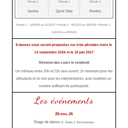
Période 1
Période 2
Période 3
Samba
Quick Step
Rumba
Période 1 : 10/09/25 au 01/12/25 • Période 2 : 08/12/25 au 09/03/26 • Période 3 :
13/03/26 au 05/06/26
8 danses vous seront proposées sur trois périodes entre le
14 septembre 2026 et le 16 juin 2027
Révision des cours le vendredi
Un créneau entre 20h et 22h sera ouvert, 1h minimum pour les
débutants et 1h min pour les intermédiaires, avec toutefois un
nombre suffisant de participants.
Les événements
28-nov.-26
Stage de danse
(1: Salsa 2: Bachatango)