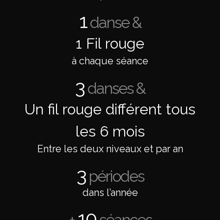
1
danse &
1 Fil rouge
à chaque séance
3
danses &
Un fil rouge différent tous
les 6 mois
Entre les deux niveaux et par an
3
périodes
dans l’année
10
±
séances