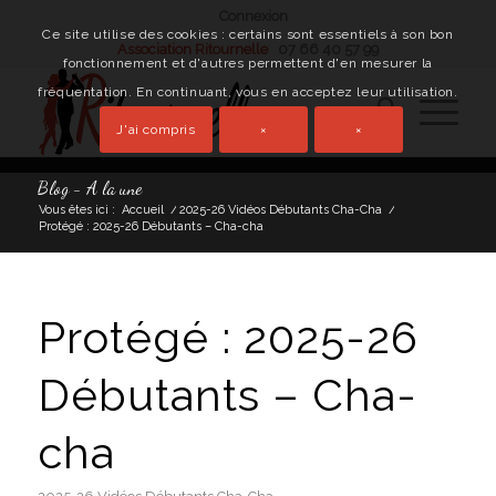
Connexion
Ce site utilise des cookies : certains sont essentiels à son bon
Association Ritournelle
07 66 40 57 99
fonctionnement et d'autres permettent d'en mesurer la
fréquentation. En continuant, vous en acceptez leur utilisation.
J'ai compris
×
×
Blog - A la une
Vous êtes ici :
Accueil
/
2025-26 Vidéos Débutants Cha-Cha
/
Protégé : 2025-26 Débutants – Cha-cha
Protégé : 2025-26
Débutants – Cha-
cha