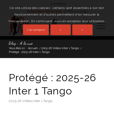
Connexion
Ce site utilise des cookies : certains sont essentiels à son bon
Association Ritournelle
07 66 40 57 99
fonctionnement et d'autres permettent d'en mesurer la
fréquentation. En continuant, vous en acceptez leur utilisation.
J'ai compris
×
×
Blog - A la une
Vous êtes ici :
Accueil
/
2025-26 Vidéos Inter 1 Tango
/
Protégé : 2025-26 Inter 1 Tango
Protégé : 2025-26
Inter 1 Tango
2025-26 Vidéos Inter 1 Tango