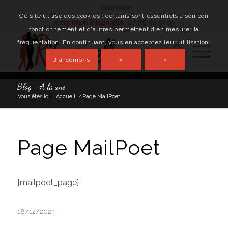
Connexion
Ce site utilise des cookies : certains sont essentiels à son bon
Association Ritournelle
07 66 40 57 99
fonctionnement et d'autres permettent d'en mesurer la
fréquentation. En continuant, vous en acceptez leur utilisation.
J'ai compris
×
×
Blog - A la une
Vous êtes ici :
Accueil
/
Page MailPoet
Page MailPoet
[mailpoet_page]
18/12/2024